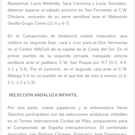
Bassarmal, Lucía Medinilla, Sara Carmona y Lucía González,
deberán superar el sábado próximo en San Fernando al C.W.
Chiclana, vencedor de su serie semifinal ante el Waterpolo
Sevilla-Grupo Ceres (11-5 y 6-7).
En el Campeonato de Andalucía cadete masculino, que
celebra su segunda fase, cara y cruz para el Dos Hermanas
en el Centro INACUA de la capital de la Costa del Sol. En el
primer partido de la segunda jornada, trabajada victoria
sevillana ante el gaditano C.W. San Roque por 9-7 (0-2, 4-0,
2-1 y 3-4). Por el contrario, en el segundo caía ante el C.W.
Málaga 5-6 en un partido en el que fue de más a menos (1-0,
2-1, 1-2 y 1-3).
SELECCIÓN ANDALUZA INFANTIL
Por otra parte, nueve jugadores y la entrenadora Xenia
Sánchez participaban con las selecciones andaluzas infantiles
en el Torneo Internacional Ciudad de Pilas, preparatorio para
el Campeonato de España interautonómico. El combinado
masculino, con Rodrigo Cáceres, Francisco José Domínguez,