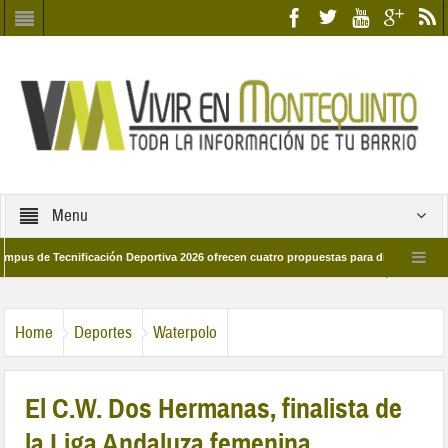
Menu
 Tecnificación Deportiva 2026 ofrecen cuatro propuestas para disfrutar del deport
día 28 de marzo por las calles del barrio
Candidatos/as entidad Quinteña 20
Home
Deportes
Waterpolo
El C.W. Dos Hermanas, finalista de
la Liga Andaluza femenina