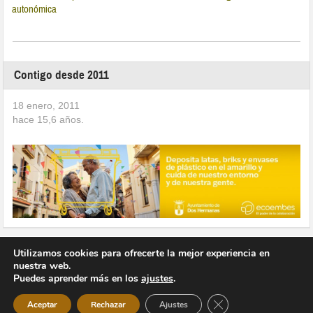
autonómica
Contigo desde 2011
18 enero, 2011
hace
15,6
años.
Utilizamos cookies para ofrecerte la mejor experiencia en
nuestra web.
Puedes aprender más en los
ajustes
.
Copyright © 2026 Vivir en Montequinto Periódico Digital
Cerrar el banner de 
Aceptar
Rechazar
Ajustes