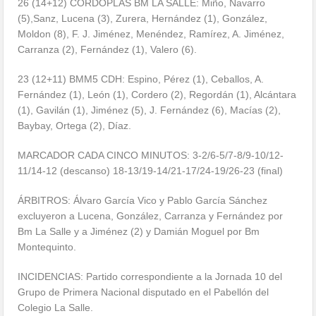
26 (14+12) CORDOPLAS BM LA SALLE: Miño, Navarro
(5),Sanz, Lucena (3), Zurera, Hernández (1), González,
Moldon (8), F. J. Jiménez, Menéndez, Ramírez, A. Jiménez,
Carranza (2), Fernández (1), Valero (6).
23 (12+11) BMM5 CDH: Espino, Pérez (1), Ceballos, A.
Fernández (1), León (1), Cordero (2), Regordán (1), Alcántara
(1), Gavilán (1), Jiménez (5), J. Fernández (6), Macías (2),
Baybay, Ortega (2), Díaz.
MARCADOR CADA CINCO MINUTOS: 3-2/6-5/7-8/9-10/12-
11/14-12 (descanso) 18-13/19-14/21-17/24-19/26-23 (final)
ÁRBITROS: Álvaro García Vico y Pablo García Sánchez
excluyeron a Lucena, González, Carranza y Fernández por
Bm La Salle y a Jiménez (2) y Damián Moguel por Bm
Montequinto.
INCIDENCIAS: Partido correspondiente a la Jornada 10 del
Grupo de Primera Nacional disputado en el Pabellón del
Colegio La Salle.