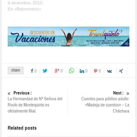
4 diciembre, 2015
En «Balonmano»
share
0
0
0
0
Previous :
Next :
La Hermandad de Nª Señora del
Cuentos para público adulto:
Rocío de Montequinto es
«Madeja de cuentos» – La
oficialmente filial.
Cháchara
Related posts