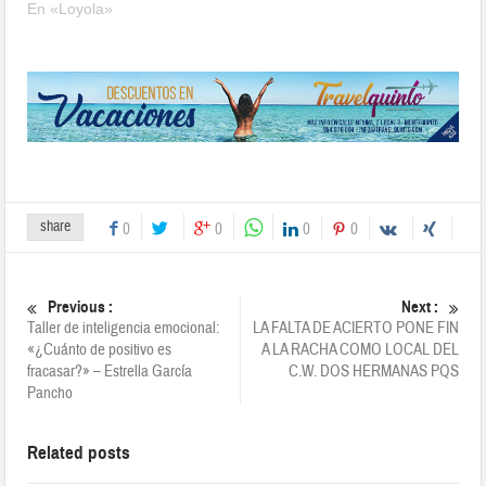
En «Loyola»
share
0
0
0
0
Previous :
Next :
Taller de inteligencia emocional:
LA FALTA DE ACIERTO PONE FIN
«¿Cuánto de positivo es
A LA RACHA COMO LOCAL DEL
fracasar?» – Estrella García
C.W. DOS HERMANAS PQS
Pancho
Related posts