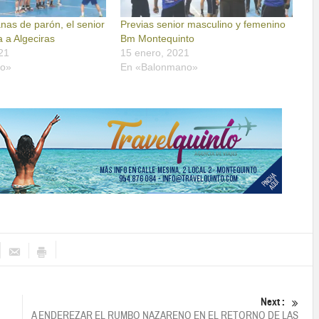
nas de parón, el senior
Previas senior masculino y femenino
a a Algeciras
Bm Montequinto
21
15 enero, 2021
no»
En «Balonmano»
Next :
A ENDEREZAR EL RUMBO NAZARENO EN EL RETORNO DE LAS