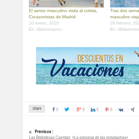
El senior masculino visita al colista,
Tras dos sema
Corazonistas de Madrid
masculino viaj
10 enero, 2020
26 febrero, 20
En «Balonmano»
En «Balonma
share
0
0
0
0
Previous :
Las Bibliotecas Cuentan: «La princesa de las remolachas»