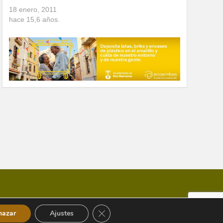
18 enero, 2011
hace
15,6
años.
Cerrar el banner de cookies RGPD
hazar
Ajustes