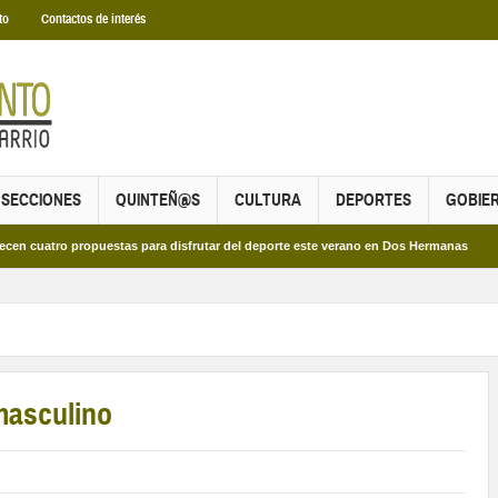
to
Contactos de interés
SECCIONES
QUINTEÑ@S
CULTURA
DEPORTES
GOBIE
tro propuestas para disfrutar del deporte este verano en Dos Hermanas
Más d
 masculino