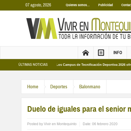
07 agosto, 2026
Quienes somos…
Publicidad
Contac
INFO
ÚLTIMAS NOTICIAS
as Municipales 2026
Los Campus de Tecnificación Deportiva 2026 ofrecen cua
Home
Deportes
Balonmano
Duelo de iguales para el senior
Posted by
Vivir en Montequinto
Date:
06 febrero 2020