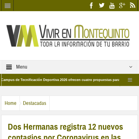
Menu
de Tecnificación Deportiva 2026 ofrecen cuatro propuestas para disfrutar del depo
l día 28 de marzo por las calles del barrio
Candidatos/as entidad Quinteña 
Home
Destacadas
Dos Hermanas registra 12 nuevos
contagios por Coronavirus en las