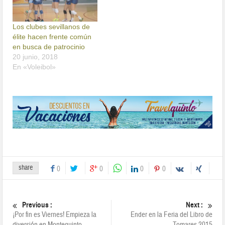
Los clubes sevillanos de
élite hacen frente común
en busca de patrocinio
20 junio, 2018
En «Voleibol»
share
0
0
0
0
Previous :
Next :
¡Por fin es Viernes! Empieza la
Ender en la Feria del Libro de
diversión en Montequinto
Tomares 2015