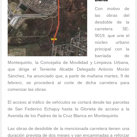
Con motivo de
las obras del
desdoble de la
carretera SE-
9019, que une el
núcleo urbano
principal con la
barriada de
Montequinto, la Concejalía de Movilidad y Limpieza Urbana,
que dirige el Teniente Alcalde Delegado Antonio Morán
Sánchez, ha anunciado que, a partir de mañana martes, 9 de
febrero, se procederá al corte de dicha carretera para
comenzar las obras.
El acceso al tráfico de vehículos se cortará desde las parcelas
de San Federico Echajuy hasta la Glorieta de acceso a la
Avenida de los Padres de la Cruz Blanca en Montequinto.
Las obras de desdoble de la mencionada carretera tienen una
duración prevista de dos meses y van encaminadas a reforzar