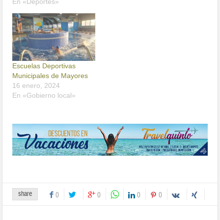
En «Deportes»
Escuelas Deportivas
Municipales de Mayores
16 enero, 2024
En «Gobierno local»
share
0
0
0
0