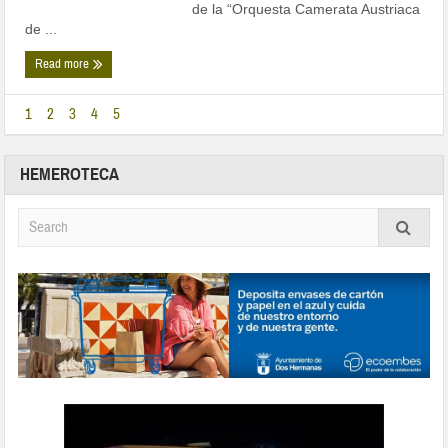
de la “Orquesta Camerata Austriaca
de ...
Read more
1
2
3
4
5
HEMEROTECA