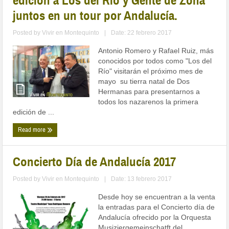
edición a Los del Río y Gente de Zona
juntos en un tour por Andalucía.
Posted by
Vivir en Montequinto
|
Date: 22 febrero 2017
Antonio Romero y Rafael Ruiz, más
conocidos por todos como "Los del
Río" visitarán el próximo mes de
mayo su tierra natal de Dos
Hermanas para presentarnos a
todos los nazarenos la primera
edición de ...
Read more
Concierto Día de Andalucía 2017
Posted by
Vivir en Montequinto
|
Date: 13 febrero 2017
Desde hoy se encuentran a la venta
la entradas para el Concierto día de
Andalucía ofrecido por la Orquesta
Musiziergemeinschatft del