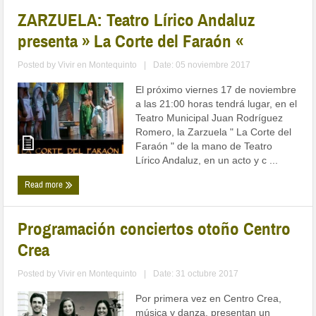
ZARZUELA: Teatro Lírico Andaluz
presenta » La Corte del Faraón «
Posted by
Vivir en Montequinto
|
Date: 05 noviembre 2017
El próximo viernes 17 de noviembre
a las 21:00 horas tendrá lugar, en el
Teatro Municipal Juan Rodríguez
Romero, la Zarzuela " La Corte del
Faraón " de la mano de Teatro
Lírico Andaluz, en un acto y c ...
Read more
Programación conciertos otoño Centro
Crea
Posted by
Vivir en Montequinto
|
Date: 31 octubre 2017
Por primera vez en Centro Crea,
música y danza, presentan un