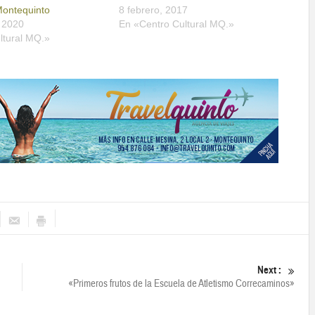
Montequinto
8 febrero, 2017
 2020
En «Centro Cultural MQ.»
ltural MQ.»
Next :
«Primeros frutos de la Escuela de Atletismo Correcaminos»