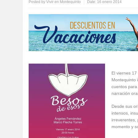
Posted by
Vivir en Montequinto
Date:
16 enero 2014
El viernes 17
Montequinto 
cuentos para 
narración or
Desde sus or
intensos, ins
irreverentes
momento y sob