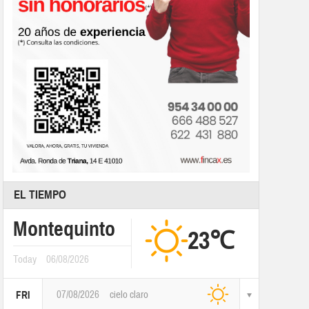
EL TIEMPO
Montequinto
23℃
Today
06/08/2026
07/08/2026
cielo claro
FRI