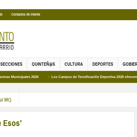
to
Contactos de interés
SECCIONES
QUINTEÑ@S
CULTURA
DEPORTES
GOBIE
ipales 2026
Los Campus de Tecnificación Deportiva 2026 ofrecen cuatro prop
ral MQ.
e Esos’