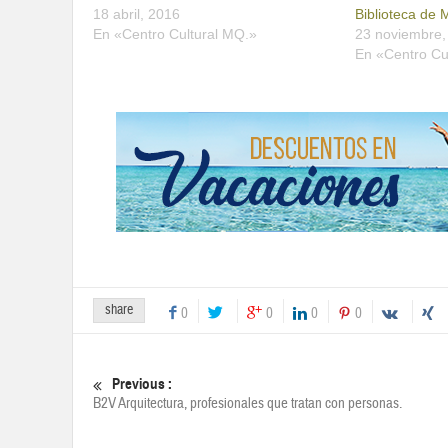
18 abril, 2016
Biblioteca de 
En «Centro Cultural MQ.»
23 noviembre,
En «Centro Cu
share
0
0
0
0
Previous :
B2V Arquitectura, profesionales que tratan con personas.