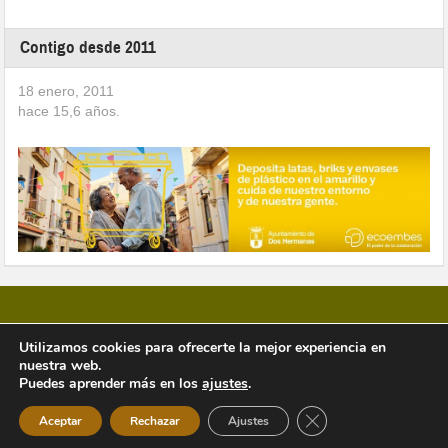
Contigo desde 2011
18 enero, 2011
hace
15,6
años.
Utilizamos cookies para ofrecerte la mejor experiencia en
nuestra web.
Copyright © 2026 Vivir en Montequinto Periódico Digital
Puedes aprender más en los
ajustes
.
Cerrar el banner de 
Aceptar
Rechazar
Ajustes