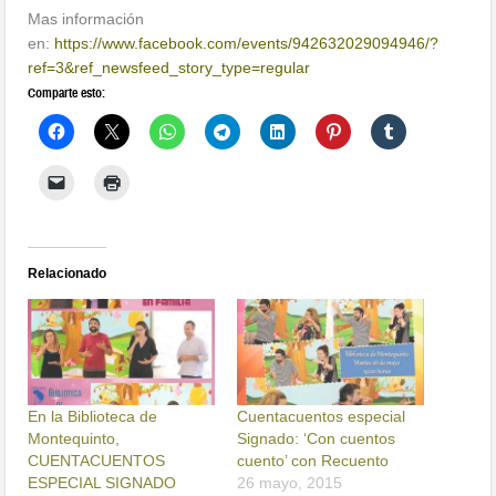
Mas información
en:
https://www.facebook.com/events/942632029094946/?
ref=3&ref_newsfeed_story_type=regular
Comparte esto:
Relacionado
En la Biblioteca de
Cuentacuentos especial
Montequinto,
Signado: ‘Con cuentos
CUENTACUENTOS
cuento’ con Recuento
ESPECIAL SIGNADO
26 mayo, 2015