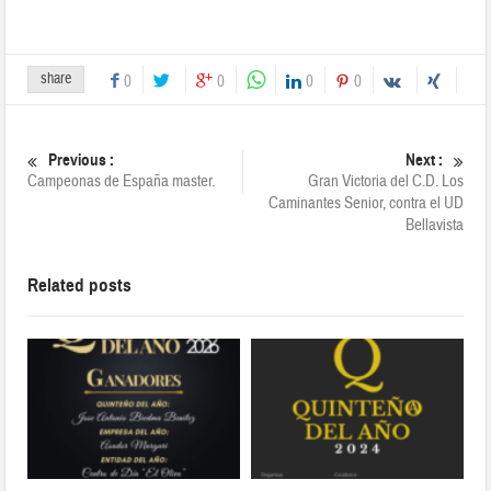
share
0
0
0
0
Previous :
Next :
Campeonas de España master.
Gran Victoria del C.D. Los
Caminantes Senior, contra el UD
Bellavista
Related posts