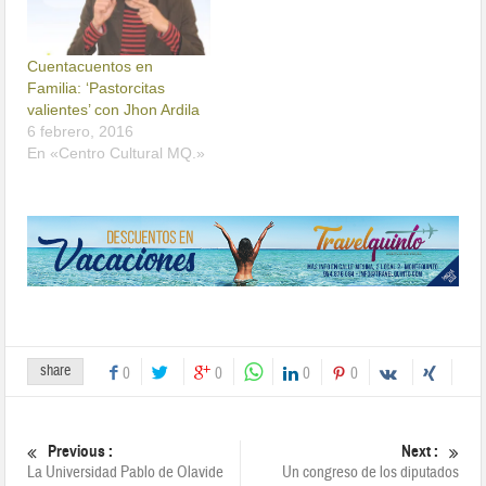
Cuentacuentos en
Familia: ‘Pastorcitas
valientes’ con Jhon Ardila
6 febrero, 2016
En «Centro Cultural MQ.»
share
0
0
0
0
Previous :
Next :
La Universidad Pablo de Olavide
Un congreso de los diputados