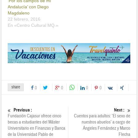
‘Por los campos de mi
Andalucía’ con Diego
Magdaleno
22 febrero, 2016
En «Centro Cultural MQ.»
share
0
0
0
0
Previous :
Next :
Fundación Cajasur ofrece cinco
Cuentos para adultos: ‘El sexo de
becas a estudiantes del Máster
nuestros abuelos’ a cargo de
Universitario en Finanzas y Banca
Ángeles Fernández y Marco
de la Universidad Pablo de
Flecha