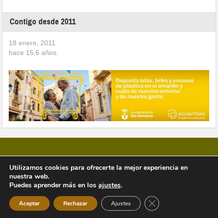
Contigo desde 2011
18 enero, 2011
hace
15,6
años.
Utilizamos cookies para ofrecerte la mejor experiencia en
nuestra web.
Copyright © 2026 Vivir en Montequinto Periódico Digital
Puedes aprender más en los
ajustes
.
Cerrar el banner de 
Aceptar
Rechazar
Ajustes