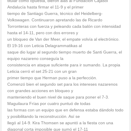
titular como opuesta, dieron alas al Fundación Cajasol
Andalucía hasta firmar el 11-9 y el primer
tiempo de Santiago Guerra, técnico del Heidelberg-
Volkswagen. Continuaron apretando las de Ricardo
Torronteras con fuerza y peleando cada balón con intensidad
hasta el 14-11, pero con dos errores y
un bloqueo de Van der Meer, el empate volvía al electrónico.
El 19-16 con Leticia Delagrammatikas al
saque dio lugar al segundo tiempo muerto de Santi Guerra, el
equipo nazareno conseguía la
consistencia en ataque suficiente para ir sumando. La propia
Leticia cerró el set 25-21 con un gran
primer tiempo que Herman puso a la perfección.
Comenzó bien el segundo set para los intereses nazarenos
con grandes acciones en bloqueo y
manteniendo el buen nivel de saque para poner el 7-3.
Maguilaura Frías por cuatro puntuó de todas
las formas con un equipo que en defensa estaba dándolo todo
y posibilitando la reconstrucción. Así se
llegó al 14-9. Kira Thomsen se apuntó a la fiesta con una
diagonal corta imposible que sumó el 17-11