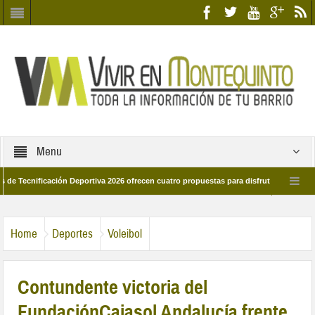
Menu
ficación Deportiva 2026 ofrecen cuatro propuestas para disfrutar del deporte este
de marzo por las calles del barrio
Candidatos/as entidad Quinteña 2026
Home
Deportes
Voleibol
Contundente victoria del
FundaciónCajasol Andalucía frente