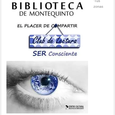
‘Tus
zonas