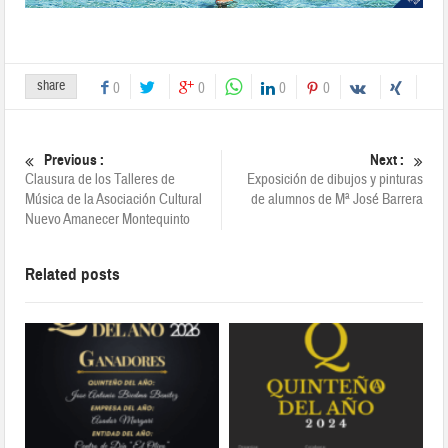
share
0
0
0
0
Previous :
Next :
Clausura de los Talleres de
Exposición de dibujos y pinturas
Música de la Asociación Cultural
de alumnos de Mª José Barrera
Nuevo Amanecer Montequinto
Related posts