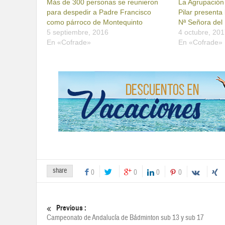
Más de 300 personas se reunieron
La Agrupación
para despedir a Padre Francisco
Pilar presenta
como párroco de Montequinto
Nª Señora del 
5 septiembre, 2016
4 octubre, 20
En «Cofrade»
En «Cofrade»
share
0
0
0
0
Previous :
Campeonato de Andalucía de Bádminton sub 13 y sub 17