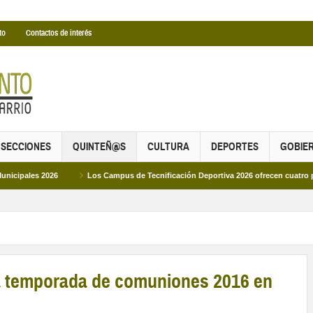
to
Contactos de interés
SECCIONES
QUINTEÑ@S
CULTURA
DEPORTES
GOBIE
026
Los Campus de Tecnificación Deportiva 2026 ofrecen cuatro propuestas p
la temporada de comuniones 2016 en