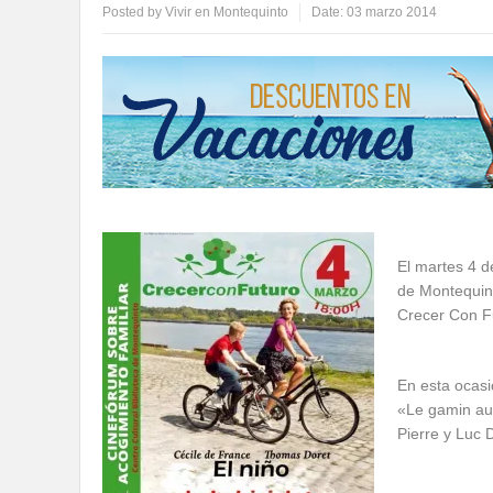
Posted by
Vivir en Montequinto
Date:
03 marzo 2014
El martes 4 d
de Montequint
Crecer Con F
En esta ocasió
«Le gamin au 
Pierre y Luc