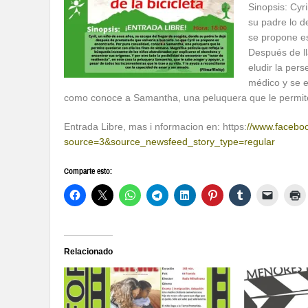
Sinopsis: Cyr
su padre lo d
se propone es
Después de ll
eludir la per
médico y se e
como conoce a Samantha, una peluquera que le permite
Entrada Libre, mas i nformacion en: https:
//www.facebo
source=3&source_newsfeed_story_type=regular
Comparte esto:
Relacionado