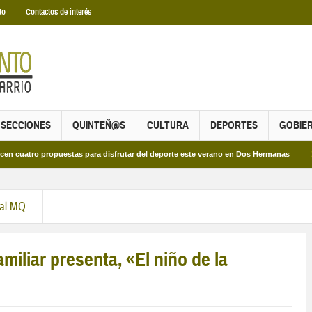
to
Contactos de interés
SECCIONES
QUINTEÑ@S
CULTURA
DEPORTES
GOBIE
o propuestas para disfrutar del deporte este verano en Dos Hermanas
Más de 
ral MQ.
iliar presenta, «El niño de la