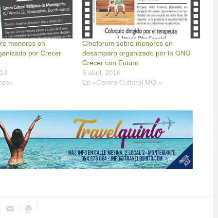
bre menores en
Cineforum sobre menores en
anizado por Crecer
desamparo organizado por la ONG
Crecer con Futuro
014
5 abril, 2016
nes»
En «Centro Cultural MQ.»