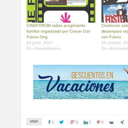
CINEFÓRUM sobre acogimiento
Cineforum so
familiar organizado por Crecer Con
desamparo org
Futuro Ong
con Futuro
23 junio, 2014
29 octubre, 2
En «Asociaciones»
En «Asociacio
share
0
0
0
0