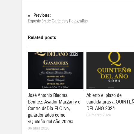
Previous :
Exposición de Carteles y Fotografías
Related posts
José Antonio Biedma
Abierto el plazo de
Benítez, Asador Margari y el
candidaturas a QUINTE
Centro deDía El Olivo,
DEL AÑO 2024.
galardonados como
04 marzo 2024
«Quiteño del Año 2026».
06 abril 2026