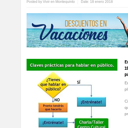
Posted by
Vivir en Montequinto
Date:
18 enero 2018
E
1
p
E
p
C
q
p