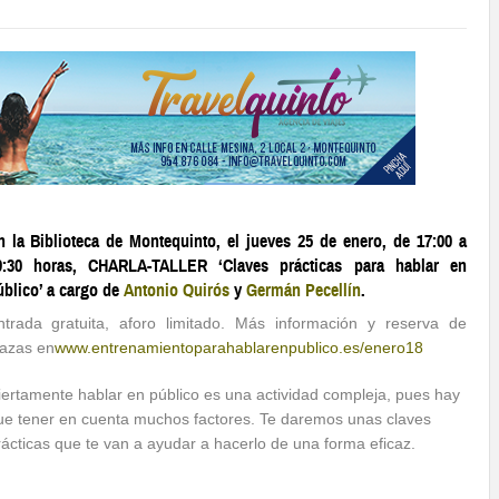
n la Biblioteca de Montequinto, el jueves 25 de enero, de 17:00 a
9:30 horas, CHARLA-TALLER ‘Claves prácticas para hablar en
úblico’ a cargo de
Antonio Quirós
y
Germán Pecellín
.
ntrada gratuita, aforo limitado. Más información y reserva de
lazas en
www.entrenamientoparahabla
renpublico.es/enero18
iertamente hablar en público es una actividad compleja, pues hay
ue tener en cuenta muchos factores. Te daremos unas claves
rácticas que te van a ayudar a hacerlo de una forma eficaz.