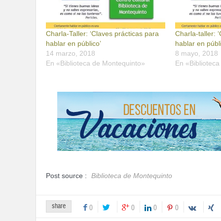
Charla-Taller: ‘Claves prácticas para
Charla-taller: ‘
hablar en público’
hablar en públ
14 marzo, 2018
8 mayo, 2018
En «Biblioteca de Montequinto»
En «Bibliotec
Post source :
Biblioteca de Montequinto
share
0
0
0
0