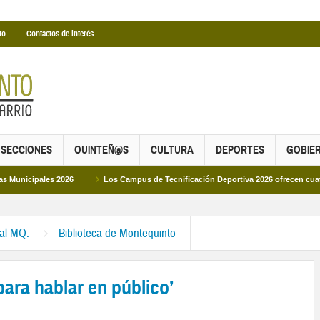
to
Contactos de interés
SECCIONES
QUINTEÑ@S
CULTURA
DEPORTES
GOBIE
les 2026
Los Campus de Tecnificación Deportiva 2026 ofrecen cuatro propuest
ral MQ.
Biblioteca de Montequinto
para hablar en público’