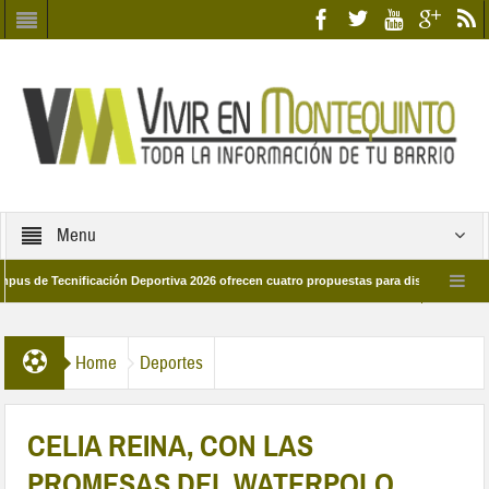
Menu
 Tecnificación Deportiva 2026 ofrecen cuatro propuestas para disfrutar del deporte
ía 28 de marzo por las calles del barrio
Candidatos/as entidad Quinteña 202
Home
Deportes
CELIA REINA, CON LAS
PROMESAS DEL WATERPOLO