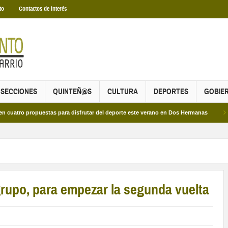
to
Contactos de interés
SECCIONES
QUINTEÑ@S
CULTURA
DEPORTES
GOBIE
propuestas para disfrutar del deporte este verano en Dos Hermanas
Más de do
 grupo, para empezar la segunda vuelta