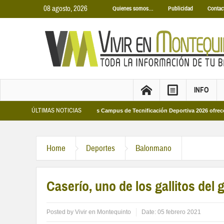
08 agosto, 2026
Quienes somos…
Publicidad
Contac
INFO
ÚLTIMAS NOTICIAS
Municipales 2026
Los Campus de Tecnificación Deportiva 2026 ofrecen cuatro 
Home
Deportes
Balonmano
Caserío, uno de los gallitos del
Posted by
Vivir en Montequinto
Date:
05 febrero 2021