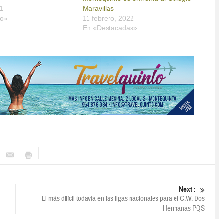
1
Maravillas
no»
11 febrero, 2022
En «Destacadas»
Next :
El más difícil todavía en las ligas nacionales para el C.W. Dos
Hermanas PQS