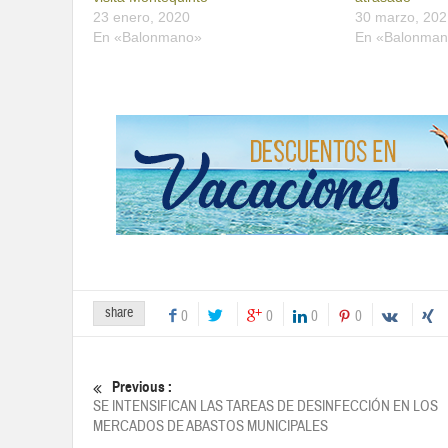
23 enero, 2020
30 marzo, 202
En «Balonmano»
En «Balonma
share
0
0
0
0
Previous :
SE INTENSIFICAN LAS TAREAS DE DESINFECCIÓN EN LOS
MERCADOS DE ABASTOS MUNICIPALES