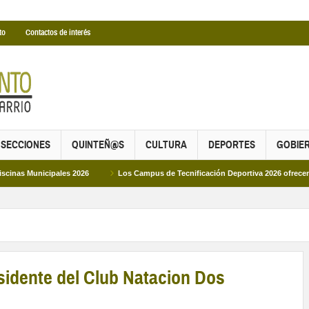
to
Contactos de interés
SECCIONES
QUINTEÑ@S
CULTURA
DEPORTES
GOBIE
ipales 2026
Los Campus de Tecnificación Deportiva 2026 ofrecen cuatro prop
sidente del Club Natacion Dos