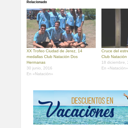
Relacionado
XX Trofeo Ciudad de Jerez, 14
Cruce del est
medallas Club Natación Dos
Club Natació
Hermanas
18 diciembre,
30 junio, 2016
En «Natación
En «Natación»