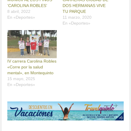
‘CAROLINA ROBLES’
DOS HERMANAS VIVE
8 abril, 2022
TU PARQUE
En «Deportes»
11 marzo, 2020
En «Deportes»
IV carrera Carolina Robles
«Corre por la salud
mental», en Montequinto
15 mayo, 2025
En «Deportes»