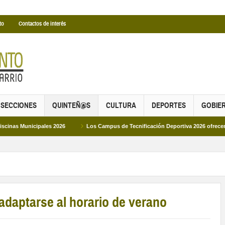
to
Contactos de interés
SECCIONES
QUINTEÑ@S
CULTURA
DEPORTES
GOBIE
ipales 2026
Los Campus de Tecnificación Deportiva 2026 ofrecen cuatro propu
daptarse al horario de verano