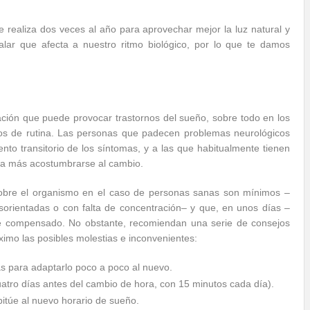
realiza dos veces al año para aprovechar mejor la luz natural y
lar que afecta a nuestro ritmo biológico, por lo que te damos
ación que puede provocar trastornos del sueño, sobre todo en los
ios de rutina. Las personas que padecen problemas neurológicos
to transitorio de los síntomas, y a las que habitualmente tienen
esta más acostumbrarse al cambio.
sobre el organismo en el caso de personas sanas son mínimos –
sorientadas o con falta de concentración– y que, en unos días –
erse compensado. No obstante, recomiendan una serie de consejos
ximo las posibles molestias e inconvenientes:
as para adaptarlo poco a poco al nuevo.
atro días antes del cambio de hora, con 15 minutos cada día).
bitúe al nuevo horario de sueño.