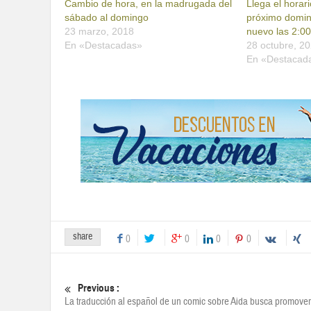
Cambio de hora, en la madrugada del
Llega el horari
sábado al domingo
próximo domin
23 marzo, 2018
nuevo las 2:0
En «Destacadas»
28 octubre, 2
En «Destacad
share
0
0
0
0
Previous :
La traducción al español de un comic sobre Aida busca promover