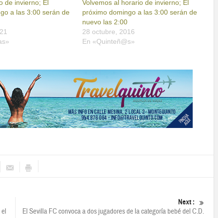
o de invierno; El
Volvemos al horario de invierno; El
go a las 3:00 serán de
próximo domingo a las 3:00 serán de
0
nuevo las 2:00
021
28 octubre, 2016
as»
En «Quinteñ@s»
Next :
 el
El Sevilla FC convoca a dos jugadores de la categoría bebé del C.D.