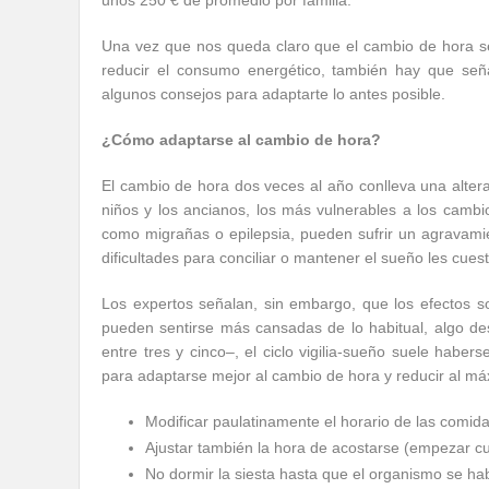
unos 250 € de promedio por familia.
Una vez que nos queda claro que el cambio de hora se 
reducir el consumo energético, también hay que seña
algunos consejos para adaptarte lo antes posible.
¿Cómo adaptarse al cambio de hora?
El cambio de hora dos veces al año conlleva una alter
niños y los ancianos, los más vulnerables a los camb
como migrañas o epilepsia, pueden sufrir un agravamien
dificultades para conciliar o mantener el sueño les cu
Los expertos señalan, sin embargo, que los efectos 
pueden sentirse más cansadas de lo habitual, algo de
entre tres y cinco–, el ciclo vigilia-sueño suele hab
para adaptarse mejor al cambio de hora y reducir al má
Modificar paulatinamente el horario de las comid
Ajustar también la hora de acostarse (empezar cu
No dormir la siesta hasta que el organismo se ha