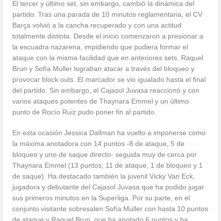
El tercer y último set, sin embargo, cambió la dinámica del
partido. Tras una parada de 10 minutos reglamentaria, el CV
Barça volvió a la cancha recuperado y con una actitud
totalmente distinta. Desde el inicio comenzaron a presionar a
la escuadra nazarena, impidiendo que pudiera formar el
ataque con la misma facilidad que en anteriores sets. Raquel
Brun y Sofía Muller lograban atacar a través del bloqueo y
provocar block outs. El marcador se vio igualado hasta el final
del partido. Sin embargo, el Cajasol Juvasa reaccionó y con
varios ataques potentes de Thaynara Emmel y un último
punto de Rocío Ruiz pudo poner fin al partido.
En esta ocasión Jessica Dallman ha vuelto a imponerse como
la máxima anotadora con 14 puntos -8 de ataque, 5 de
bloqueo y uno de saque directo- seguida muy de cerca por
Thaynara Emmel (13 puntos; 11 de ataque, 1 de bloqueo y 1
de saque). Ha destacado también la juvenil Vicky Van Eck,
jugadora y debutante del Cajasol Juvasa que ha podido jugar
sus primeros minutos en la Superliga. Por su parte, en el
conjunto visitante sobresalen Sofía Muller con hasta 10 puntos
de ataque y Raquel Brun, que ha anotado 6 puntos y ha