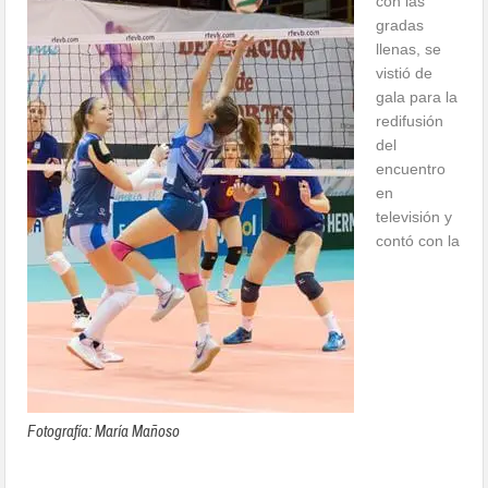
con las
gradas
llenas, se
vistió de
gala para la
redifusión
del
encuentro
en
televisión y
contó con la
Fotografía: María Mañoso