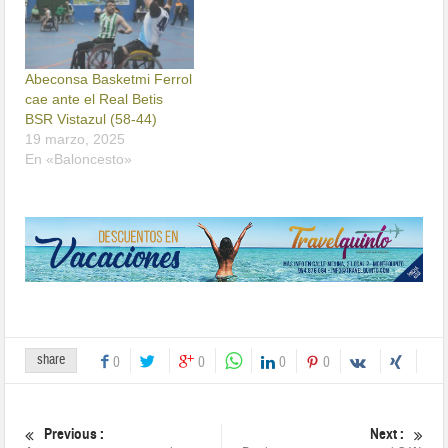
Abeconsa Basketmi Ferrol
cae ante el Real Betis
BSR Vistazul (58-44)
19 marzo, 2025
En «Baloncesto»
share
0
0
0
0
Previous :
Next :