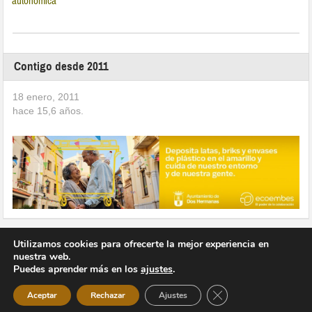
autonómica
Contigo desde 2011
18 enero, 2011
hace
15,6
años.
Utilizamos cookies para ofrecerte la mejor experiencia en
nuestra web.
Puedes aprender más en los
ajustes
.
Copyright © 2026 Vivir en Montequinto Periódico Digital
Cerrar el banner de 
Aceptar
Rechazar
Ajustes