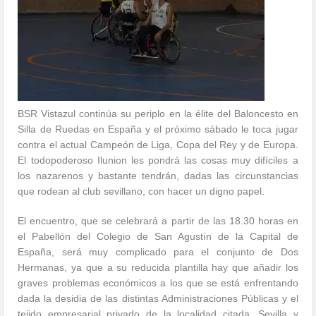
BSR Vistazul continúa su periplo en la élite del Baloncesto en
Silla de Ruedas en España y el próximo sábado le toca jugar
contra el actual Campeón de Liga, Copa del Rey y de Europa.
El todopoderoso Ilunion les pondrá las cosas muy difíciles a
los nazarenos y bastante tendrán, dadas las circunstancias
que rodean al club sevillano, con hacer un digno papel.
El encuentro, que se celebrará a partir de las 18.30 horas en
el Pabellón del Colegio de San Agustín de la Capital de
España, será muy complicado para el conjunto de Dos
Hermanas, ya que a su reducida plantilla hay que añadir los
graves problemas económicos a los que se está enfrentando
dada la desidia de las distintas Administraciones Públicas y el
tejido empresarial privado de la localidad citada, Sevilla y