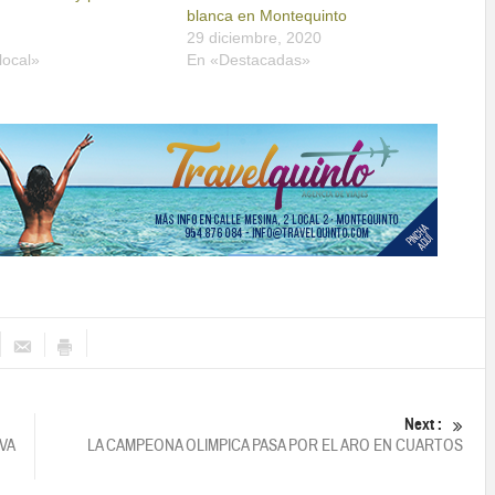
blanca en Montequinto
29 diciembre, 2020
local»
En «Destacadas»
Next :
VA
LA CAMPEONA OLIMPICA PASA POR EL ARO EN CUARTOS