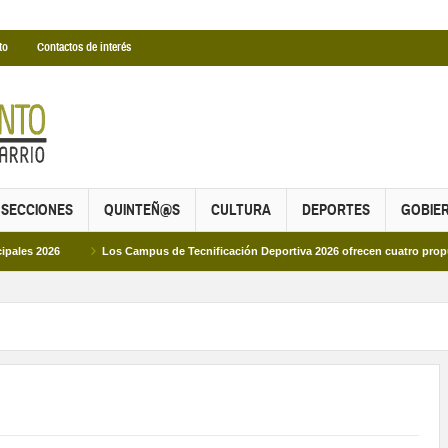
to
Contactos de interés
SECCIONES
QUINTEÑ@S
CULTURA
DEPORTES
GOBIE
6
Los Campus de Tecnificación Deportiva 2026 ofrecen cuatro propuestas par