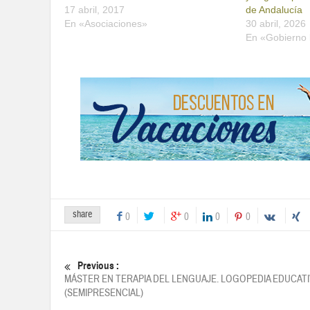
17 abril, 2017
de Andalucía
En «Asociaciones»
30 abril, 2026
En «Gobierno 
share
0
0
0
0
Previous :
MÁSTER EN TERAPIA DEL LENGUAJE. LOGOPEDIA EDUCATI
(SEMIPRESENCIAL)