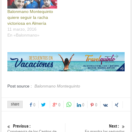
Balonmano Montequinto
quiere seguir la racha
victoriosa en Almería
11 marzo, 2016
En «Balonmano»
Post source :
Balonmano Montequinto
share
0
0
0
0
Previous :
Next :
Convivencia de los Centros de
En marcha las segundas