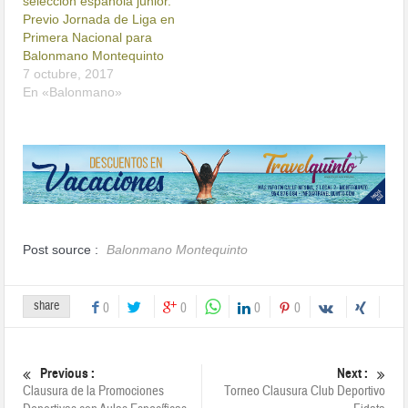
selección española junior.
Previo Jornada de Liga en
Primera Nacional para
Balonmano Montequinto
7 octubre, 2017
En «Balonmano»
Post source :
Balonmano Montequinto
share
0
0
0
0
Previous :
Next :
Clausura de la Promociones
Torneo Clausura Club Deportivo