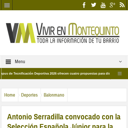
Menu
Tecnificación Deportiva 2026 ofrecen cuatro propuestas para disfrutar del deporte
ía 28 de marzo por las calles del barrio
Candidatos/as entidad Quinteña 202
Home
Deportes
Balonmano
Antonio Serradilla convocado con la
Selección Española Júnior para la