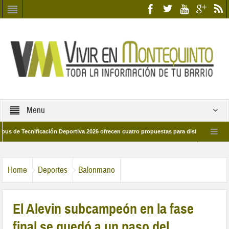
Menu
ecnificación Deportiva 2026 ofrecen cuatro propuestas para disfrutar del deporte 
 28 de marzo por las calles del barrio
Candidatos/as entidad Quinteña 2026
Home
Deportes
Balonmano
El Alevin subcampeón en la fase
final se quedó a un paso del