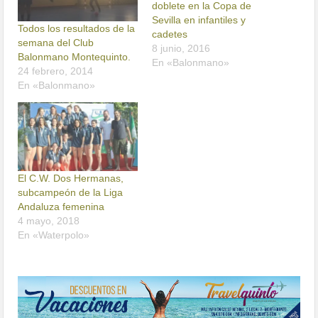
doblete en la Copa de
Sevilla en infantiles y
Todos los resultados de la
cadetes
semana del Club
8 junio, 2016
Balonmano Montequinto.
En «Balonmano»
24 febrero, 2014
En «Balonmano»
El C.W. Dos Hermanas,
subcampeón de la Liga
Andaluza femenina
4 mayo, 2018
En «Waterpolo»