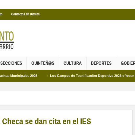
to
Contactos de interés
SECCIONES
QUINTEÑ@S
CULTURA
DEPORTES
GOBIE
ipales 2026
Los Campus de Tecnificación Deportiva 2026 ofrecen cuatro prop
 Checa se dan cita en el IES