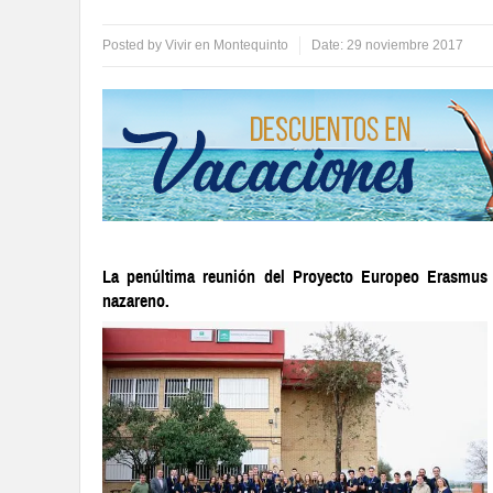
Posted by
Vivir en Montequinto
Date:
29 noviembre 2017
La penúltima reunión del Proyecto Europeo Erasmus 
nazareno.