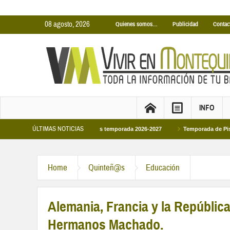
08 agosto, 2026
Quienes somos…
Publicidad
Contac
INFO
ÚLTIMAS NOTICIAS
inas Cubiertas Municipales temporada 2026-2027
Temporada de Piscinas Munic
o a Felipe VI en la primera visita oficial del monarca al Ayuntamiento
Home
Quinteñ@s
Educación
Alemania, Francia y la República
Hermanos Machado.