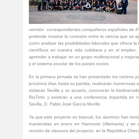
veintiún correspondientes compañeros españoles de 4º c
pretende mostrar la conexión entre la ciencia que se ap
como analizar las posibilidades laborales que ofrece la
científicos en nuestra vida cotidiana y en el empleo, 
aprender a trabajar en un grupo multinacional y mejorar
y el sistema escolar de los países socios.
En la primera jornada se han presentado los centros par
próximos días hasta su partida, realizarán numerosas ac
visitarán Sevilla y su acuario, conocerán la biodivers
RioTinto y asistirán a una conferencia impartida en 
Sevilla, D. Pablo José García Murillo.
Ya que este proyecto es bianual, los alumnos han tenid
mantenidas en enero en Hannover (Alemania) y en ab
reunión de clausura del proyecto, en la República Chec