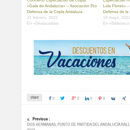
Concierto Espectáculo de Copla:
Espectáculo m
«Gala de Andalucía» – Asociación Pro
Lola Flores» –
Defensa de la Copla Andaluza
Defensa de la
21 febrero, 2022
19 mayo, 202
En «Destacadas»
En «Bibliotec
share
0
0
0
0
Previous :
DOS HERMANAS, PUNTO DE PARTIDA DEL ANDALUCÍA RALL