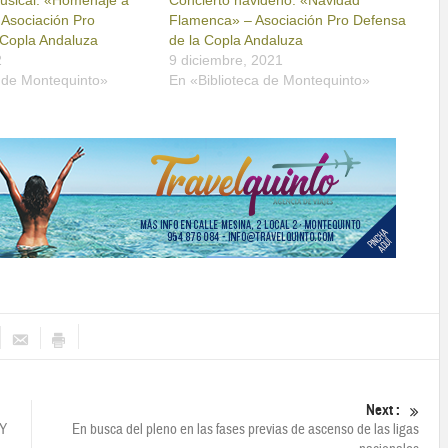
usical: «Homenaje a
Concierto navideño: «Navidad
 Asociación Pro
Flamenca» – Asociación Pro Defensa
 Copla Andaluza
de la Copla Andaluza
2
9 diciembre, 2021
a de Montequinto»
En «Biblioteca de Montequinto»
Next :
Y
En busca del pleno en las fases previas de ascenso de las ligas