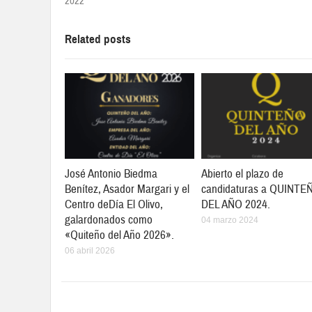
2022
Related posts
José Antonio Biedma
Abierto el plazo de
Benítez, Asador Margari y el
candidaturas a QUINTE
Centro deDía El Olivo,
DEL AÑO 2024.
galardonados como
04 marzo 2024
«Quiteño del Año 2026».
06 abril 2026