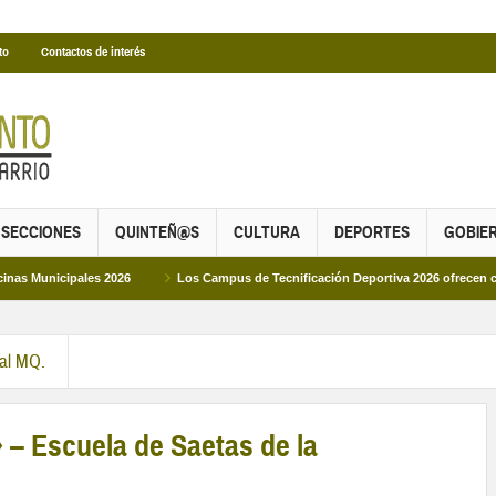
to
Contactos de interés
SECCIONES
QUINTEÑ@S
CULTURA
DEPORTES
GOBIE
es 2026
Los Campus de Tecnificación Deportiva 2026 ofrecen cuatro propuest
ral MQ.
 – Escuela de Saetas de la