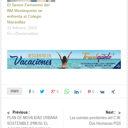
El Senior Femenino del
BM Montequinto se
enfrenta al Colegio
Maravillas
11 febrero, 2022
En «Destacadas»
share
0
0
0
0
Previous :
Next :
PLAN DE MOVILIDAD URBANA
Las cuentas pendientes del C.W.
SOSTENIBLE (PMUS): EL
Dos Hermanas PQS