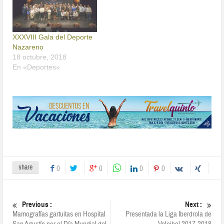
XXXVIII Gala del Deporte
Nazareno
18 octubre, 2018
En «Deportes»
share
0
0
0
0
Previous :
Next :
Mamografías gartuitas en Hospital
Presentada la Liga Iberdrola de