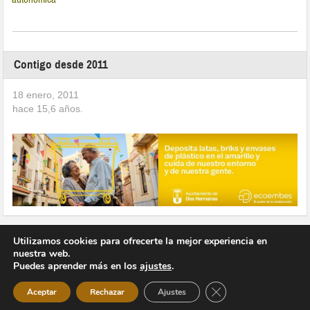
Contigo desde 2011
18 enero, 2011
hace
15,6
años.
Utilizamos cookies para ofrecerte la mejor experiencia en
nuestra web.
Puedes aprender más en los
ajustes
.
Copyright © 2026 Vivir en Montequinto Periódico Digital
Cerrar el banner de 
Aceptar
Rechazar
Ajustes