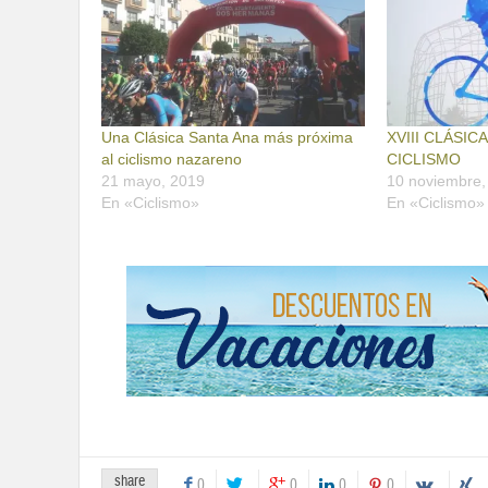
Una Clásica Santa Ana más próxima
XVIII CLÁSIC
al ciclismo nazareno
CICLISMO
21 mayo, 2019
10 noviembre,
En «Ciclismo»
En «Ciclismo»
share
0
0
0
0