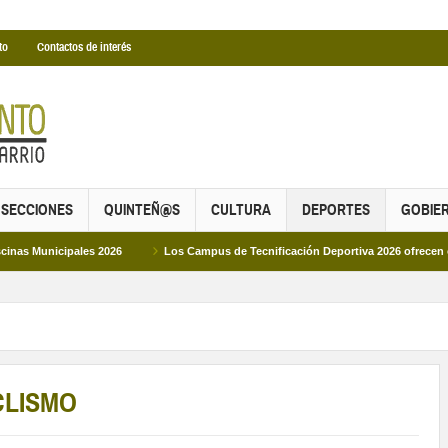
to
Contactos de interés
SECCIONES
QUINTEÑ@S
CULTURA
DEPORTES
GOBIE
ales 2026
Los Campus de Tecnificación Deportiva 2026 ofrecen cuatro propues
CLISMO