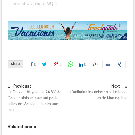
En «Centro Cultural MQ.»
share
0
0
0
0
Previous :
Next :
La Cruz de Mayo de la AA.VV. de
Continúan los actos en la Feria del
Condequinto se paseará por la
libro de Montequinto
calles de Montequinto otro año
mas.
Related posts