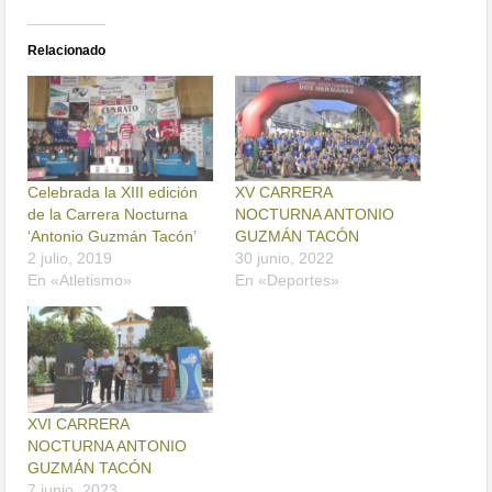
Relacionado
Celebrada la XIII edición
XV CARRERA
de la Carrera Nocturna
NOCTURNA ANTONIO
‘Antonio Guzmán Tacón’
GUZMÁN TACÓN
2 julio, 2019
30 junio, 2022
En «Atletismo»
En «Deportes»
XVI CARRERA
NOCTURNA ANTONIO
GUZMÁN TACÓN
7 junio, 2023