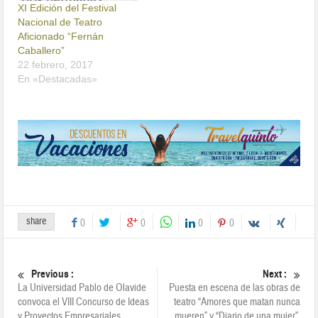
XI Edición del Festival
Nacional de Teatro
Aficionado “Fernán
Caballero”
22 febrero, 2017
En «Destacadas»
share
0
0
0
0
Previous :
Next :
La Universidad Pablo de Olavide
Puesta en escena de las obras de
convoca el VIII Concurso de Ideas
teatro “Amores que matan nunca
y Proyectos Empresariales
mueren” y “Diario de una mujer”.