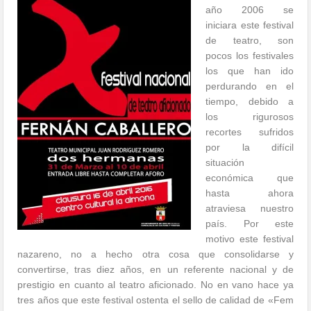
año 2006 se
iniciara este festival
de teatro, son
pocos los festivales
los que han ido
perdurando en el
tiempo, debido a
los rigurosos
recortes sufridos
por la difícil
situación
económica que
hasta ahora
atraviesa nuestro
país. Por este
motivo este festival
nazareno, no a hecho otra cosa que consolidarse y
convertirse, tras diez años, en un referente nacional y de
prestigio en cuanto al teatro aficionado. No en vano hace ya
tres años que este festival ostenta el sello de calidad de «Fem