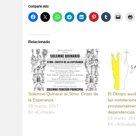
Comparte esto:
Relacionado
Solemne Quinario al Stmo. Cristo de
El Obispo auxi
la Esperanza
las instalacio
28 marzo, 2017
provisionalme
En «Cofrade»
dependencias 
13 marzo, 201
En «Actividad