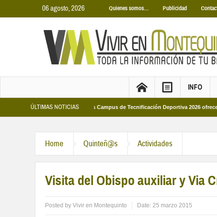
06 agosto, 2026
Quienes somos…
Publicidad
Contac
INFO
ÚLTIMAS NOTICIAS
unicipales 2026
Los Campus de Tecnificación Deportiva 2026 ofrecen cuatro 
Home
Quinteñ@s
Actividades
Visita del Obispo auxiliar y Via 
Posted by
Vivir en Montequinto
Date:
25 marzo 2015