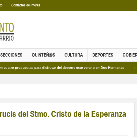
to
Contactos de interés
SECCIONES
QUINTEÑ@S
CULTURA
DEPORTES
GOBIE
propuestas para disfrutar del deporte este verano en Dos Hermanas
Más de do
Crucis del Stmo. Cristo de la Esperanza