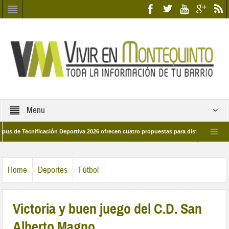
Menu
Tecnificación Deportiva 2026 ofrecen cuatro propuestas para disfrutar del deporte 
a 28 de marzo por las calles del barrio
Candidatos/as entidad Quinteña 2026
Home
Deportes
Fútbol
Victoria y buen juego del C.D. San
Alberto Magno