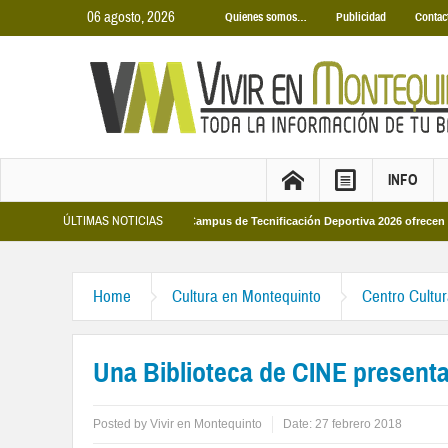
06 agosto, 2026
Quienes somos…
Publicidad
Contac
INFO
ÚLTIMAS NOTICIAS
icipales 2026
Los Campus de Tecnificación Deportiva 2026 ofrecen cuatro pro
Home
Cultura en Montequinto
Centro Cultu
Una Biblioteca de CINE present
Posted by
Vivir en Montequinto
Date:
27 febrero 2018