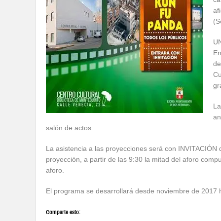
af
(S
U
En
de
Cu
gr
La
an
salón de actos.
La asistencia a las proyecciones será con INVITACIÓN 
proyección, a partir de las 9:30 la mitad del aforo compu
aforo.
El programa se desarrollará desde noviembre de 2017
Comparte esto: