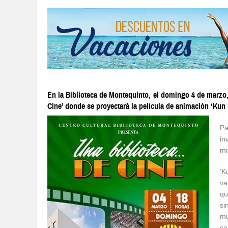
En la Biblioteca de Montequinto, el domingo 4 de marzo
Cine’ donde se proyectará la película de animación ‘Kun
Pa
in
mi
‘K
va
qu
si
mu
ca