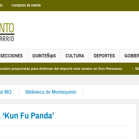
to
Contactos de interés
SECCIONES
QUINTEÑ@S
CULTURA
DEPORTES
GOBIE
puestas para disfrutar del deporte este verano en Dos Hermanas
Más de dos m
ral MQ.
Biblioteca de Montequinto
a ‘Kun Fu Panda’