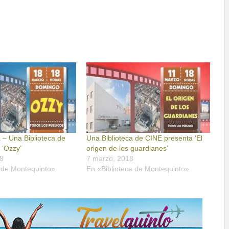
a – Una Biblioteca de
Una Biblioteca de CINE presenta ‘El
 ‘Ozzy’
origen de los guardianes’
8
7 marzo, 2018
a de Montequinto»
En «Biblioteca de Montequinto»