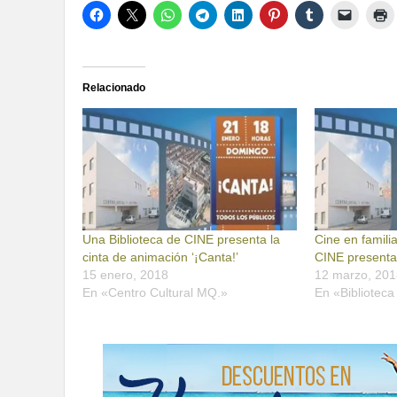
Relacionado
Una Biblioteca de CINE presenta la
Cine en famili
cinta de animación ‘¡Canta!’
CINE presenta
15 enero, 2018
12 marzo, 201
En «Centro Cultural MQ.»
En «Bibliotec