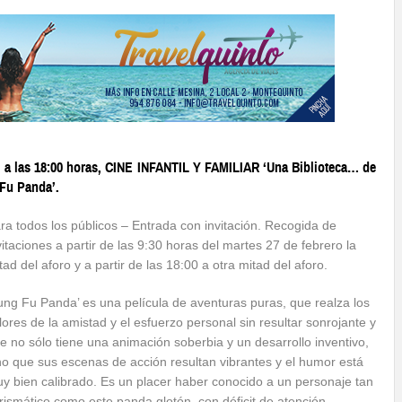
, a las 18:00 horas, CINE INFANTIL Y FAMILIAR ‘Una Biblioteca… de
 Fu Panda’.
ra todos los públicos – Entrada con invitación. Recogida de
vitaciones a partir de las 9:30 horas del martes 27 de febrero la
tad del aforo y a partir de las 18:00 a otra mitad del aforo.
ung Fu Panda’ es una película de aventuras puras, que realza los
lores de la amistad y el esfuerzo personal sin resultar sonrojante y
e no sólo tiene una animación soberbia y un desarrollo inventivo,
no que sus escenas de acción resultan vibrantes y el humor está
y bien calibrado. Es un placer haber
conocido a un personaje tan
rismático como este panda glotón, con déficit de atención,