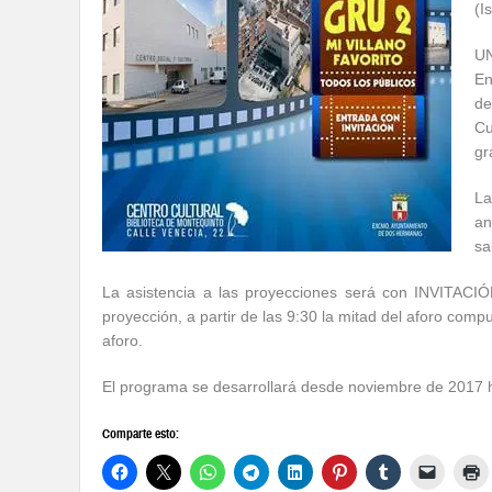
(I
U
En
de
Cu
gr
La
an
sa
La asistencia a las proyecciones será con INVITACI
proyección, a partir de las 9:30 la mitad del aforo compu
aforo.
El programa se desarrollará desde noviembre de 2017
Comparte esto: