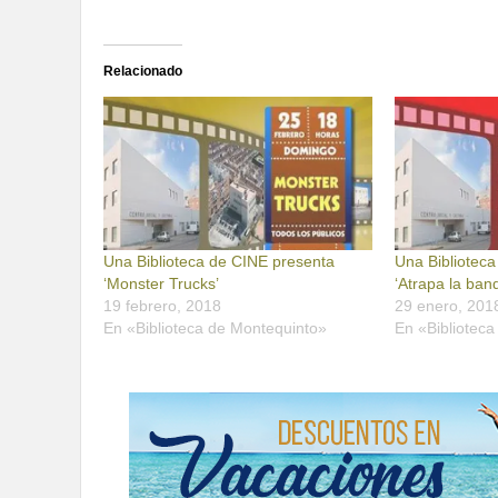
Relacionado
Una Biblioteca de CINE presenta
Una Bibliotec
‘Monster Trucks’
‘Atrapa la ban
19 febrero, 2018
29 enero, 201
En «Biblioteca de Montequinto»
En «Bibliotec