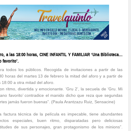
ero, a las 18:00 horas, CINE INFANTIL Y FAMILIAR ‘Una Biblioteca…
 favorito’.
ra todos los públicos. Recogida de invitaciones a partir de las
30 horas del martes 13 de febrero la mitad del aforo y a partir de
s 18:00 a otra mitad del aforo.
on ritmo, divertida y emocionante. ‘Gru 2’, la secuela de ‘Gru. Mi
llano favorito’ contradice el manido dicho que reza que segundas
rtes jamás fueron buenas”. (Paula Arantzazu Ruiz, Sensacine)
a factura técnica de la película es impecable, tiene abundantes
ectos especiales, buen ritmo, dispar
atadas pero deliciosas
titudes de sus personajes, gran protagonismo de los minions”.