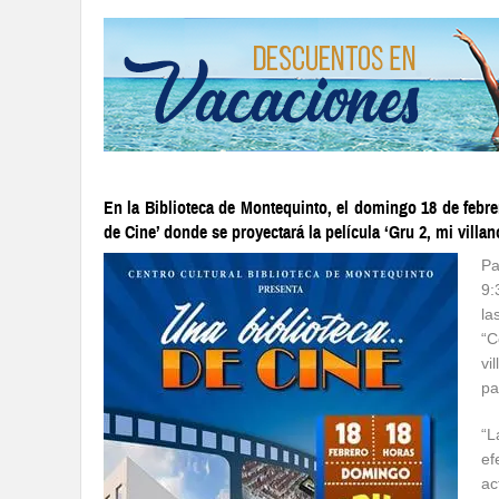
En la Biblioteca de Montequinto, el domingo 18 de febr
de Cine’ donde se proyectará la película ‘Gru 2, mi villano
Pa
9:
la
“C
vi
pa
“L
ef
ac