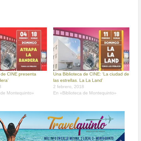
a de CINE presenta
Una Biblioteca de CINE: ‘La ciudad de
dera’
las estrellas. La La Land’
8
2 febrero, 2018
a de Montequinto»
En «Biblioteca de Montequinto»