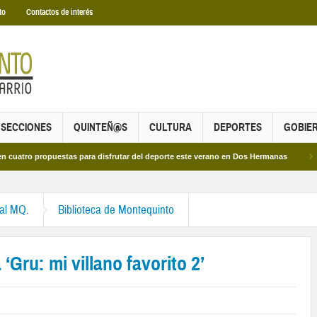
to
Contactos de interés
SECCIONES
QUINTEÑ@S
CULTURA
DEPORTES
GOBIE
propuestas para disfrutar del deporte este verano en Dos Hermanas
Más de dos
ral MQ.
Biblioteca de Montequinto
Gru: mi villano favorito 2’