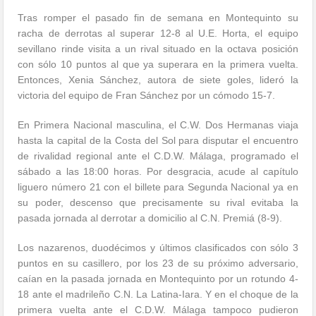
Tras romper el pasado fin de semana en Montequinto su
racha de derrotas al superar 12-8 al U.E. Horta, el equipo
sevillano rinde visita a un rival situado en la octava posición
con sólo 10 puntos al que ya superara en la primera vuelta.
Entonces, Xenia Sánchez, autora de siete goles, lideró la
victoria del equipo de Fran Sánchez por un cómodo 15-7.
En Primera Nacional masculina, el C.W. Dos Hermanas viaja
hasta la capital de la Costa del Sol para disputar el encuentro
de rivalidad regional ante el C.D.W. Málaga, programado el
sábado a las 18:00 horas. Por desgracia, acude al capítulo
liguero número 21 con el billete para Segunda Nacional ya en
su poder, descenso que precisamente su rival evitaba la
pasada jornada al derrotar a domicilio al C.N. Premiá (8-9).
Los nazarenos, duodécimos y últimos clasificados con sólo 3
puntos en su casillero, por los 23 de su próximo adversario,
caían en la pasada jornada en Montequinto por un rotundo 4-
18 ante el madrileño C.N. La Latina-Iara. Y en el choque de la
primera vuelta ante el C.D.W. Málaga tampoco pudieron