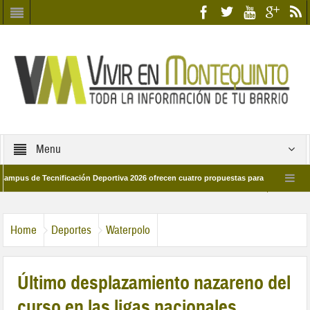
Menu
de Tecnificación Deportiva 2026 ofrecen cuatro propuestas para disfrutar del depo
l día 28 de marzo por las calles del barrio
Candidatos/as entidad Quinteña 
Home
Deportes
Waterpolo
Último desplazamiento nazareno del
curso en las ligas nacionales