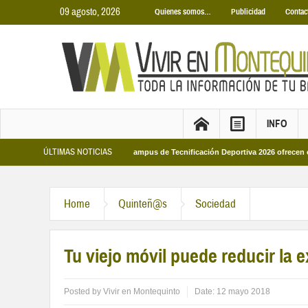
09 agosto, 2026
Quienes somos…
Publicidad
Contac
INFO
ÚLTIMAS NOTICIAS
icipales 2026
Los Campus de Tecnificación Deportiva 2026 ofrecen cuatro pro
Home
Quinteñ@s
Sociedad
Tu viejo móvil puede reducir la e
Posted by
Vivir en Montequinto
Date:
12 mayo 2018