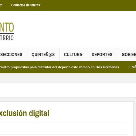
to
Contactos de interés
SECCIONES
QUINTEÑ@S
CULTURA
DEPORTES
GOBIE
puestas para disfrutar del deporte este verano en Dos Hermanas
Más de dos m
xclusión digital