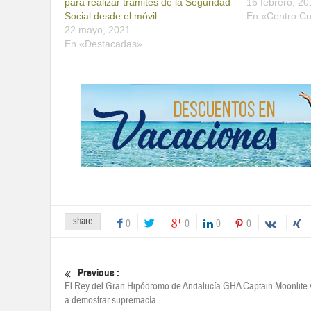
para realizar trámites de la Seguridad
16 febrero, 20
Social desde el móvil.
En «Centro Cu
22 mayo, 2021
En «Destacadas»
share
0
0
0
0
Previous :
El Rey del Gran Hipódromo de Andalucía GHA Captain Moonlite 
a demostrar supremacía