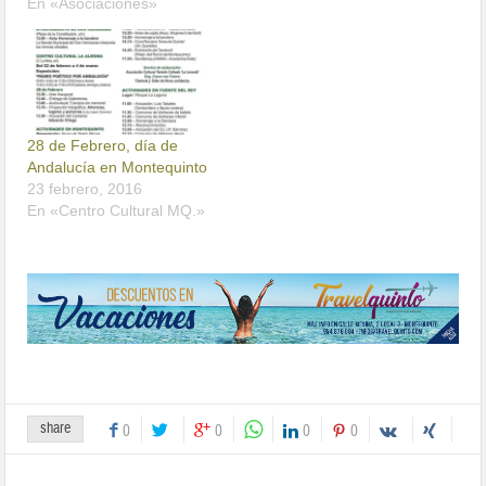
En «Asociaciones»
28 de Febrero, día de
Andalucía en Montequinto
23 febrero, 2016
En «Centro Cultural MQ.»
share
0
0
0
0