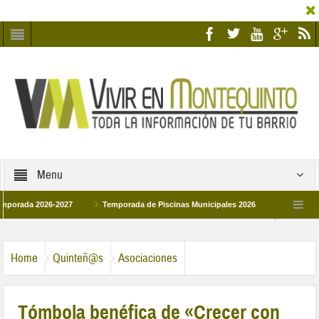
Menu
da 2026-2027
Temporada de Piscinas Municipales 2026
Los Campus de T
 España 2026
La hermanadad Humildad y Pilar de Montequinto procesionará el dí
Home
Quinteñ@s
Asociaciones
Tómbola benéfica de «Crecer con