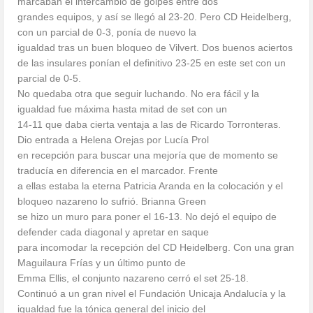
marcaban el intercambio de golpes entre dos
grandes equipos, y así se llegó al 23-20. Pero CD Heidelberg,
con un parcial de 0-3, ponía de nuevo la
igualdad tras un buen bloqueo de Vilvert. Dos buenos aciertos
de las insulares ponían el definitivo 23-25 en este set con un
parcial de 0-5.
No quedaba otra que seguir luchando. No era fácil y la
igualdad fue máxima hasta mitad de set con un
14-11 que daba cierta ventaja a las de Ricardo Torronteras.
Dio entrada a Helena Orejas por Lucía Prol
en recepción para buscar una mejoría que de momento se
traducía en diferencia en el marcador. Frente
a ellas estaba la eterna Patricia Aranda en la colocación y el
bloqueo nazareno lo sufrió. Brianna Green
se hizo un muro para poner el 16-13. No dejó el equipo de
defender cada diagonal y apretar en saque
para incomodar la recepción del CD Heidelberg. Con una gran
Maguilaura Frías y un último punto de
Emma Ellis, el conjunto nazareno cerró el set 25-18.
Continuó a un gran nivel el Fundación Unicaja Andalucía y la
igualdad fue la tónica general del inicio del