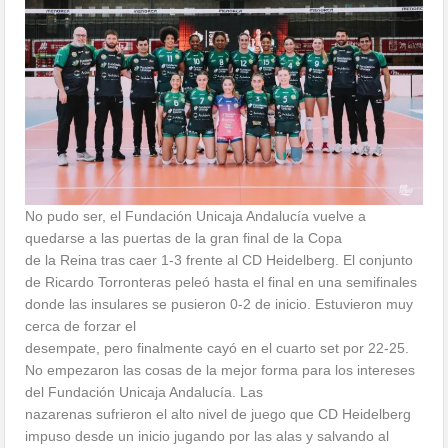
No pudo ser, el Fundación Unicaja Andalucía vuelve a
quedarse a las puertas de la gran final de la Copa
de la Reina tras caer 1-3 frente al CD Heidelberg. El conjunto
de Ricardo Torronteras peleó hasta el final en una semifinales
donde las insulares se pusieron 0-2 de inicio. Estuvieron muy
cerca de forzar el
desempate, pero finalmente cayó en el cuarto set por 22-25.
No empezaron las cosas de la mejor forma para los intereses
del Fundación Unicaja Andalucía. Las
nazarenas sufrieron el alto nivel de juego que CD Heidelberg
impuso desde un inicio jugando por las alas y salvando al