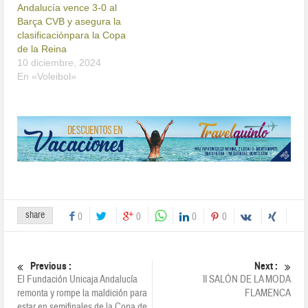
Andalucía vence 3-0 al
Barça CVB y asegura la
clasificaciónpara la Copa
de la Reina
10 diciembre, 2024
En «Voleibol»
share
0
0
0
0
Previous :
Next :
El Fundación Unicaja Andalucía
II SALÓN DE LA MODA
remonta y rompe la maldición para
FLAMENCA
estar en semifinales de la Copa de