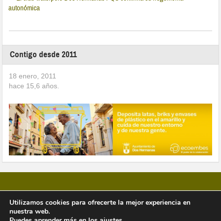
autonómica
Contigo desde 2011
18 enero, 2011
hace
15,6
años.
Utilizamos cookies para ofrecerte la mejor experiencia en
nuestra web.
Copyright © 2026 Vivir en Montequinto Periódico Digital
Puedes aprender más en los
ajustes
.